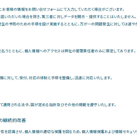
めにお客様の情報をお問い合せフォームにて入力していただく場合がございます。
諾いただいた場合を除き、第三者に対しデータを開示 ･ 提供することはいたしません
発生の予防のための手順を設け実施するとともに、万が一の問題発生に対しては速や
払うとともに、個人情報へのアクセスは弊社の管理責任者のみに限定しております。
情に対して、受付、対応の体制と手順を整備し、迅速に対応いたします。
て適用される法令、国が定める指針及びその他の規範を遵守いたします。
みの継続的改善
性を認識させ、個人情報の適切な保護を図るため、個人情報保護および情報セキュリテ