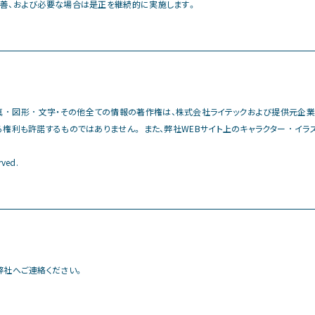
改善、および必要な場合は是正を継続的に実施します。
 写真 ･ 図形 ･ 文字・その他全ての情報の著作権は、株式会社ライテックおよび提供元企
利も許諾するものではありません。 また、弊社WEBサイト上のキャラクター ･ イラスト
rved.
弊社へご連絡ください。