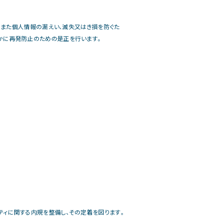
。また個人情報の漏えい、滅失又はき損を防ぐた
かに再発防止のための是正を行います。
ィに関する内規を整備し、その定着を図ります。