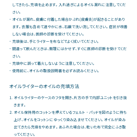
してきたら、充填を止めます。入れ過ぎによるオイル漏れに注意してくだ
さい。
オイルが漏れ、皮膚に付着した場合かぶれ(皮膚炎)が起きることがあり
ます。衣服も含めて速やかに水、石鹸で洗い流してください。症状が改善
しない場合は、医師の診断を受けてください。
充填後は、手とライターを布などでよく拭いてください。
間違って飲んだときは、無理にはかせず、すぐに医師の診断を受けてくだ
さい。
充填中に誤って着火しないように注意してください。
使用前に、オイルの取扱説明書を必ずお読みください。
オイルライターのオイルの充填方法
オイルライターのケースのフタを開き、片方の手で内部ユニットを引き抜
きます。
オイル保持用のコットンを押えているフェルト ･ パッドを図のように持ち
上げ、オイルをコットンにゆっくり染み込ませてください。オイルが染み
出てきたら充填をやめます。あふれた場合は、乾いた布で完全にふき取
ってください。