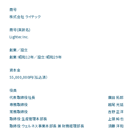
商号
株式会社 ライテック
商号(英訳名)
Lightec Inc.
創業／設立
創業：昭和12年／設立：昭和29年
資本金
55,000,000円（払込済）
役員
代表取締役社長
廣田 拓郎
専務取締役
越尾 光延
常務取締役
吉野 正洋
取締役 生産管理本部長
上領 純也
取締役 ウェルネス事業本部長 兼 財務経理部長
須藤 洋和